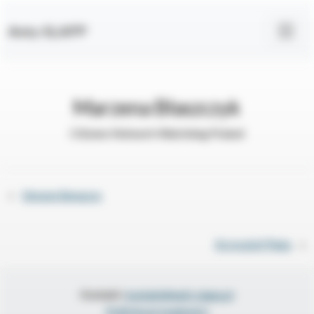
Anty-SLAPP
Marzena Błaszczyk
Citizens Network Watchdog Poland
«
Simone Benazzo
Krzysztof Pluta
»
Kontakt:
kontakt@anti-slapp.pl
Polityka prywatności