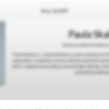
Anty-SLAPP
Paula Ska
Szefowa redakcji lokalnych
Paula Skalnicka z „Gazetą Wyborczą” jest związana od 19
związanymi z systemem ochrony zdrowia, sprawami społec
2012 r. redaktorką naczelną szczecińskiego oddziału „Ga
poznańską redakcją 