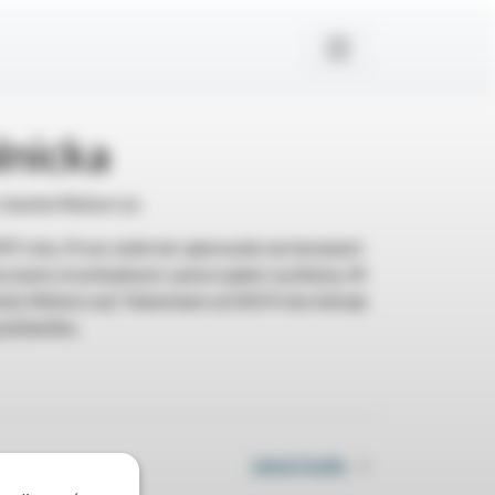
lnicka
, Gazeta Wyborcza
97 roku. Przez wiele lat zajmowała się tematami
znymi, kryminalnymi, samorządem i polityką. W
zety Wyborczej”. Natomiast od 2019 roku kieruje
dziennika.
Jakub Kudła
»