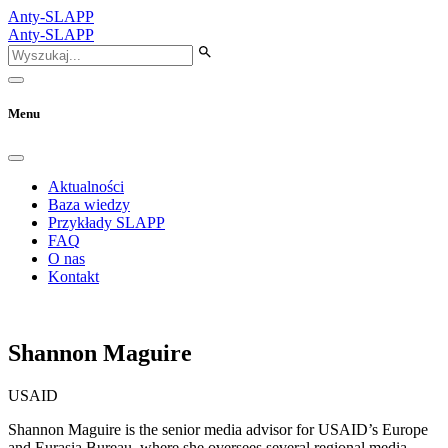
Anty-SLAPP
Anty-SLAPP
Menu
Aktualności
Baza wiedzy
Przykłady SLAPP
FAQ
O nas
Kontakt
Shannon Maguire
USAID
Shannon Maguire is the senior media advisor for USAID’s Europe
and Eurasia Bureau, where she oversees several regional media