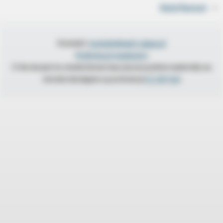
Rafał Remont
»
Kontakt:
kontakt@anti-slapp.pl
Polityka prywatności
O ile nie jest to stwierdzone inaczej wszystkie materiały na
stronie dostępne są na licencji
CC BY 4.0