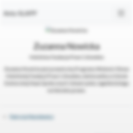
Anty-SLAPP
Zuzanna Nowicka
Helsińska Fundacja Praw Człowieka
Zuzanna Nowicka jest prawniczką Programu Wolności Słowa
Helsińskiej Fundacji Praw Człowieka, doktorantka w Szkole
Doktorskiej Nauk Społecznych Uniwersytetu Jagiellońskiego
na kierunku prawo.
«
Patrycja Maciejewicz