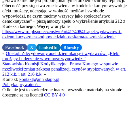
„Prawo karne nie jest proporcjonalnym środkiem ochrony reputacji.
Obecność przestępstwa zniesławienia w kodeksie karnym wywołuje
efekt mrożący, uderzając w wolność mediów i swobodę
wypowiedzi, na czym tracimy wszyscy jako społeczeństwo
demokratyczne” – piszą autorzy apelu o wykreślenie artykułu 212 z
Kodeksu karnego. Więcej w artykule
https://www.rp.pl/spoleczenstwo/art41740841-apel-wydawcow-i-
dziennikarzy-zniesc-odpowiedzialnosc-karna-za-znieslawienie
Facebook
X
LinkedIn
Bluesky
«
Onet.pl: Zdecydowany apel dziennikarzy i wydawców. „Efekt
mrożący i uderzenie w wolność wypowiedzi”
Stanowisko Komisji Kodyfikacyjnej Prawa Karnego w sprawie
możliwości zmian zakresu penalizacji czynów stypizowanych w art.
212 k.k. i art. 216 k.k.
»
Kontakt:
kontakt@anti-slapp.pl
Polityka prywatności
O ile nie jest to stwierdzone inaczej wszystkie materiały na stronie
dostępne są na licencji
CC BY 4.0