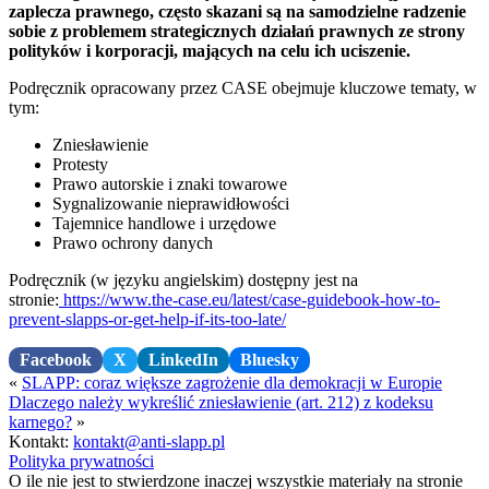
zaplecza prawnego, często skazani są na samodzielne radzenie
sobie z problemem strategicznych działań prawnych ze strony
polityków i korporacji, mających na celu ich uciszenie.
Podręcznik opracowany przez CASE obejmuje kluczowe tematy, w
tym:
Zniesławienie
Protesty
Prawo autorskie i znaki towarowe
Sygnalizowanie nieprawidłowości
Tajemnice handlowe i urzędowe
Prawo ochrony danych
Podręcznik (w języku angielskim) dostępny jest na
stronie:
https://www.the-case.eu/latest/case-guidebook-how-to-
prevent-slapps-or-get-help-if-its-too-late/
Facebook
X
LinkedIn
Bluesky
«
SLAPP: coraz większe zagrożenie dla demokracji w Europie
Dlaczego należy wykreślić zniesławienie (art. 212) z kodeksu
karnego?
»
Kontakt:
kontakt@anti-slapp.pl
Polityka prywatności
O ile nie jest to stwierdzone inaczej wszystkie materiały na stronie