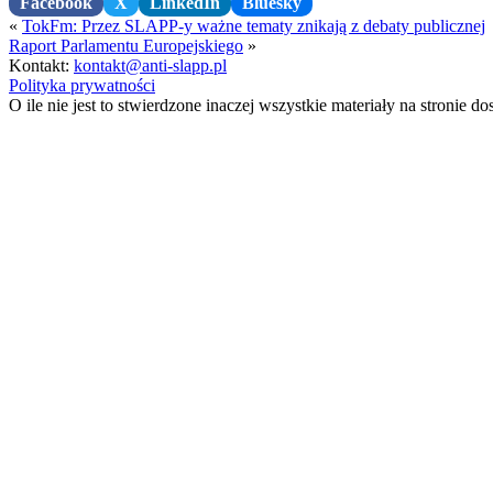
Facebook
X
LinkedIn
Bluesky
«
TokFm: Przez SLAPP-y ważne tematy znikają z debaty publicznej
Raport Parlamentu Europejskiego
»
Kontakt:
kontakt@anti-slapp.pl
Polityka prywatności
O ile nie jest to stwierdzone inaczej wszystkie materiały na stronie do