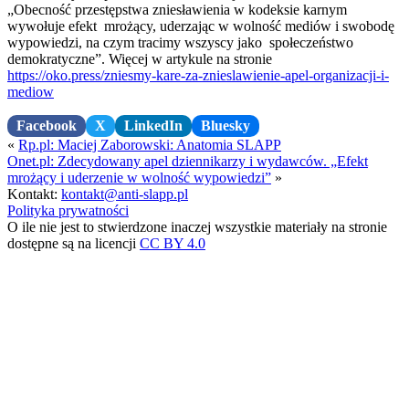
„Obecność przestępstwa zniesławienia w kodeksie karnym
wywołuje efekt mrożący, uderzając w wolność mediów i swobodę
wypowiedzi, na czym tracimy wszyscy jako społeczeństwo
demokratyczne”. Więcej w artykule na stronie
https://oko.press/zniesmy-kare-za-znieslawienie-apel-organizacji-i-
mediow
Facebook
X
LinkedIn
Bluesky
«
Rp.pl: Maciej Zaborowski: Anatomia SLAPP
Onet.pl: Zdecydowany apel dziennikarzy i wydawców. „Efekt
mrożący i uderzenie w wolność wypowiedzi”
»
Kontakt:
kontakt@anti-slapp.pl
Polityka prywatności
O ile nie jest to stwierdzone inaczej wszystkie materiały na stronie
dostępne są na licencji
CC BY 4.0