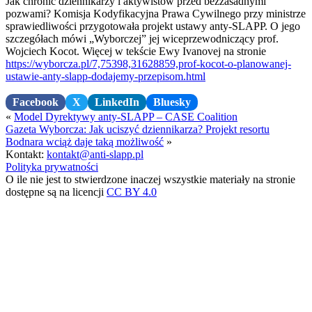
Jak chronić dziennikarzy i aktywistów przed bezzasadnymi
pozwami? Komisja Kodyfikacyjna Prawa Cywilnego przy ministrze
sprawiedliwości przygotowała projekt ustawy anty-SLAPP. O jego
szczegółach mówi „Wyborczej” jej wiceprzewodniczący prof.
Wojciech Kocot. Więcej w tekście Ewy Ivanovej na stronie
https://wyborcza.pl/7,75398,31628859,prof-kocot-o-planowanej-
ustawie-anty-slapp-dodajemy-przepisom.html
Facebook
X
LinkedIn
Bluesky
«
Model Dyrektywy anty-SLAPP – CASE Coalition
Gazeta Wyborcza: Jak uciszyć dziennikarza? Projekt resortu
Bodnara wciąż daje taką możliwość
»
Kontakt:
kontakt@anti-slapp.pl
Polityka prywatności
O ile nie jest to stwierdzone inaczej wszystkie materiały na stronie
dostępne są na licencji
CC BY 4.0