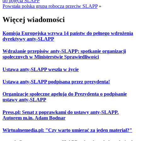
do pojęcia SLAPP
Powstała polska grupa robocza przeciw SLAPP
»
Więcej wiadomości
Komisja Europejska wzywa 14 państw do pełnego wdrożenia
dyrektywy anty-SLAPP
Wdrażanie przepisów anty-SLAPP: spotkanie organizacji
społecznych w Ministerstwie Sprawiedliwości
Ustawa anty-SLAPP weszła w życie
Ustawa anty-SLAPP podpisana przez prezydenta!
Organizacje społeczne apelują do Prezydenta o podpisanie
ustawy anty-SLAPP
Press.pl: Senat z poprawkami do ustawy anty-SLAPP.
Autorem m.in. Adam Bodnar
Wirtualnemedia.pl: "Czy warto umierać za jeden materiał?"