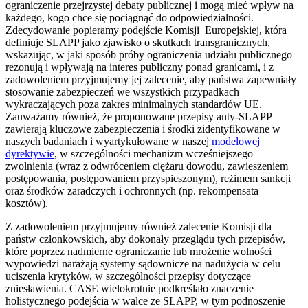
ograniczenie przejrzystej debaty publicznej i mogą mieć wpływ na
każdego, kogo chce się pociągnąć do odpowiedzialności.
Zdecydowanie popieramy podejście Komisji Europejskiej, która
definiuje SLAPP jako zjawisko o skutkach transgranicznych,
wskazując, w jaki sposób próby ograniczenia udziału publicznego
rezonują i wpływają na interes publiczny ponad granicami, i z
zadowoleniem przyjmujemy jej zalecenie, aby państwa zapewniały
stosowanie zabezpieczeń we wszystkich przypadkach
wykraczających poza zakres minimalnych standardów UE.
Zauważamy również, że proponowane przepisy anty-SLAPP
zawierają kluczowe zabezpieczenia i środki zidentyfikowane w
naszych badaniach i wyartykułowane w naszej
modelowej
dyrektywie
, w szczególności mechanizm wcześniejszego
zwolnienia (wraz z odwróceniem ciężaru dowodu, zawieszeniem
postępowania, postępowaniem przyspieszonym), reżimem sankcji
oraz środków zaradczych i ochronnych (np. rekompensata
kosztów).
Z zadowoleniem przyjmujemy również zalecenie Komisji dla
państw członkowskich, aby dokonały przeglądu tych przepisów,
które poprzez nadmierne ograniczanie lub mrożenie wolności
wypowiedzi narażają systemy sądownicze na nadużycia w celu
uciszenia krytyków, w szczególności przepisy dotyczące
zniesławienia. CASE wielokrotnie podkreślało znaczenie
holistycznego podejścia w walce ze SLAPP, w tym podnoszenie