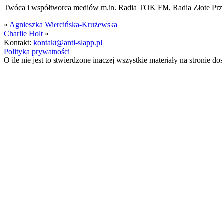
Twóca i współtworca mediów m.in. Radia TOK FM, Radia Złote Przeb
«
Agnieszka Wiercińska-Krużewska
Charlie Holt
»
Kontakt:
kontakt@anti-slapp.pl
Polityka prywatności
O ile nie jest to stwierdzone inaczej wszystkie materiały na stronie do