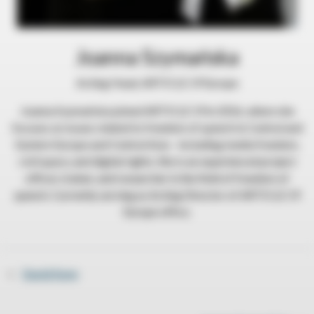
Joanna Szymańska
Acting Head, ARTICLE 19 Europe
Joanna Szymańska joined ARTICLE 19 in 2016, where she
focuses on issues related to freedom of speech in Central and
Eastern Europe and Central Asia – including media freedom,
civil space, and digital rights. She is an experienced project
officer, trainer, and researcher in the field of freedom of
speech. Currently serving as Acting Director of ARTICLE 19
Europe office.
«
David Kaye