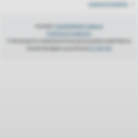
Joanna Szymańska
»
Kontakt:
kontakt@anti-slapp.pl
Polityka prywatności
O ile nie jest to stwierdzone inaczej wszystkie materiały na
stronie dostępne są na licencji
CC BY 4.0