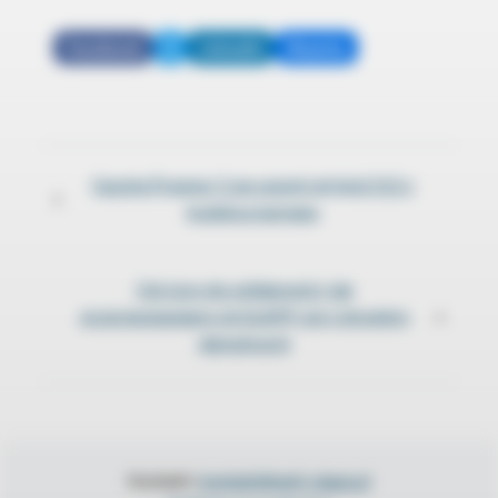
Facebook
X
LinkedIn
Bluesky
Gazeta Prawna: Czas usunąć artykuł 212 z
«
kodeksu karnego
Od ciszy do solidarności: jak
przeciwstawiamy się SLAPP-om i chronimy
»
demokrację
Kontakt:
kontakt@anti-slapp.pl