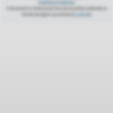
Polityka prywatności
O ile nie jest to stwierdzone inaczej wszystkie materiały na
stronie dostępne są na licencji
CC BY 4.0