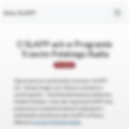
Anty-SLAPP
O SLAPP-ach w Programie
Trzecim Polskiego Radia
W mediach
Zapraszamy do wysłuchania rozmowy o SLAPP-
ach –
Sylwię Gregorczyk-Abram
rozmawia ze
swoimi gośćmi – Dominiką Bychawską-Siniarską i
Pawłem Knutem o tym, jak rozpoznać SLAPP oraz
propozycji rozwiązań prawnych związanych z
wdrażaniem dyrektywy anty-SLAPP w Polsce.
Więcej na
stronie Polskiego Radia
.