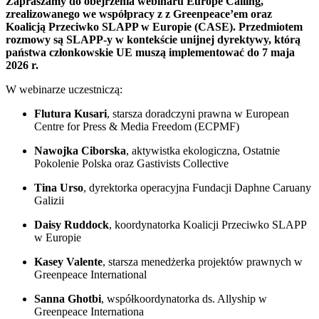
Zapraszamy do obejrzenia webinaru Europe Calling,
zrealizowanego we współpracy z z Greenpeace’em oraz
Koalicją Przeciwko SLAPP w Europie (CASE). Przedmiotem
rozmowy są SLAPP-y w kontekście unijnej dyrektywy, którą
państwa członkowskie UE muszą implementować do 7 maja
2026 r.
W webinarze uczestniczą:
Flutura Kusari
, starsza doradczyni prawna w European
Centre for Press & Media Freedom (ECPMF)
Nawojka Ciborska
, aktywistka ekologiczna, Ostatnie
Pokolenie Polska oraz Gastivists Collective
Tina Urso
, dyrektorka operacyjna Fundacji Daphne Caruany
Galizii
Daisy Ruddock
, koordynatorka Koalicji Przeciwko SLAPP
w Europie
Kasey Valente
, starsza menedżerka projektów prawnych w
Greenpeace International
Sanna Ghotbi
, współkoordynatorka ds. Allyship w
Greenpeace Internationa